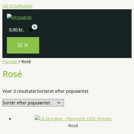
Gå til indholdet
0,00
kr.
Forside
/ Rosé
Rosé
Viser 3 resultater
Sorteret efter popularitet
Rosé