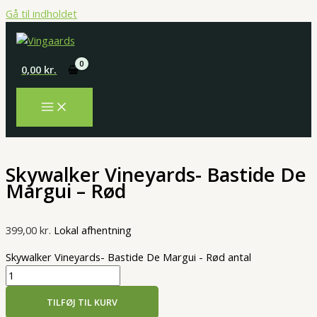
Gå til indholdet
0,00
kr.
Skywalker Vineyards- Bastide De
Margui – Rød
399,00
kr.
Lokal afhentning
Skywalker Vineyards- Bastide De Margui - Rød antal
TILFØJ TIL KURV